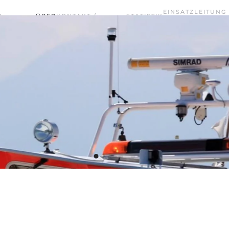
EINSATZLEITUNG
D
ÜBER
KONTAKT /
STATISTIK
TERMINE
WASSERRETTUNG
UNS
VORSTANDSCHAFT
2025
CHIEMSEE WEST
Wasserwacht Bayern