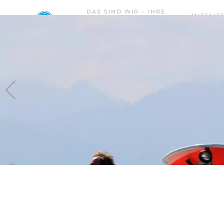
DAS SIND WIR – IHRE
MITGLIE
WASSERWACHT PRIEN –
Skip to main content
WERDEN
RIMSTING.