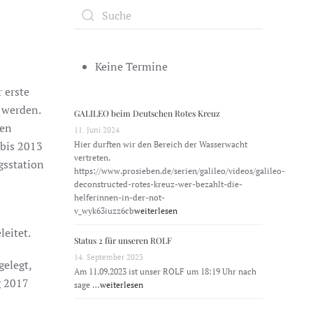
Keine Termine
 erste
 werden.
GALILEO beim Deutschen Rotes Kreuz
ten
11. Juni 2024
 bis 2013
Hier durften wir den Bereich der Wasserwacht
vertreten.
gsstation
https://www.prosieben.de/serien/galileo/videos/galileo-
deconstructed-rotes-kreuz-wer-bezahlt-die-
helferinnen-in-der-not-
v_wyk63iuzz6cb
weiterlesen
eitet.
Status 2 für unseren ROLF
14. September 2023
elegt,
Am 11.09.2023 ist unser ROLF um 18:19 Uhr nach
g 2017
sage …
weiterlesen