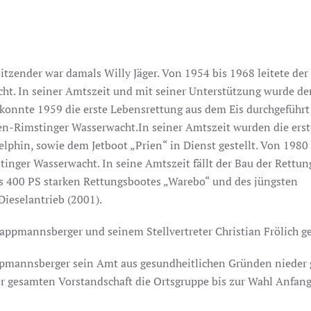
tzender war damals Willy Jäger. Von 1954 bis 1968 leitete der
cht. In seiner Amtszeit und mit seiner Unterstützung wurde der
 konnte 1959 die erste Lebensrettung aus dem Eis durchgeführt
ien-Rimstinger Wasserwacht.In seiner Amtszeit wurden die ers
phin, sowie dem Jetboot „Prien“ in Dienst gestellt. Von 1980
tinger Wasserwacht. In seine Amtszeit fällt der Bau der Rettun
es 400 PS starken Rettungsbootes „Warebo“ und des jüngsten
ieselantrieb (2001).
ppmannsberger und seinem Stellvertreter Christian Frölich gel
pmannsberger sein Amt aus gesundheitlichen Gründen nieder g
 der gesamten Vorstandschaft die Ortsgruppe bis zur Wahl Anfan