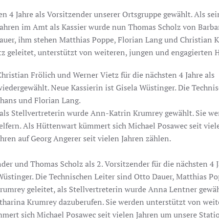
n 4 Jahre als Vorsitzender unserer Ortsgruppe gewählt. Als sei
 Jahren im Amt als Kassier wurde nun Thomas Scholz von Barba
Dauer, ihm stehen Matthias Poppe, Florian Lang und Christian 
tz geleitet, unterstützt von weiteren, jungen und engagierten H
istian Frölich und Werner Vietz für die nächsten 4 Jahre als
wiedergewählt. Neue Kassierin ist Gisela Wüstinger. Die Techni
nhans und Florian Lang.
als Stellvertreterin wurde Ann-Katrin Krumrey gewählt. Sie w
elfern. Als Hüttenwart kümmert sich Michael Posawec seit viel
hren auf Georg Angerer seit vielen Jahren zählen.
der und Thomas Scholz als 2. Vorsitzender für die nächsten 4 
 Wüstinger. Die Technischen Leiter sind Otto Dauer, Matthias P
umrey geleitet, als Stellvertreterin wurde Anna Lentner gewäh
atharina Krumrey dazuberufen. Sie werden unterstützt von weit
mert sich Michael Posawec seit vielen Jahren um unsere Statio