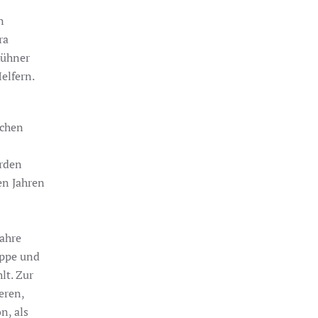
n
ra
Kühner
elfern.
schen
erden
en Jahren
Jahre
oppe und
lt. Zur
eren,
n, als