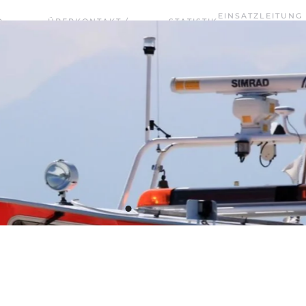
EINSATZLEITUNG
D
ÜBER
KONTAKT /
STATISTIK
TERMINE
WASSERRETTUNG
UNS
VORSTANDSCHAFT
2025
CHIEMSEE WEST
Wasserwacht Bayern