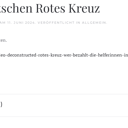
schen Rotes Kreuz
AM
11. JUNI 2024
. VERÖFFENTLICHT IN
ALLGEMEIN
.
ten.
ileo-deconstructed-rotes-kreuz-wer-bezahlt-die-helferinnen-in
)