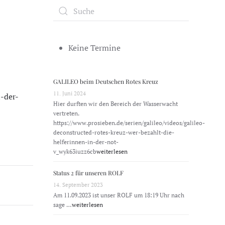
Keine Termine
GALILEO beim Deutschen Rotes Kreuz
11. Juni 2024
-der-
Hier durften wir den Bereich der Wasserwacht
vertreten.
https://www.prosieben.de/serien/galileo/videos/galileo-
deconstructed-rotes-kreuz-wer-bezahlt-die-
helferinnen-in-der-not-
v_wyk63iuzz6cb
weiterlesen
Status 2 für unseren ROLF
14. September 2023
Am 11.09.2023 ist unser ROLF um 18:19 Uhr nach
sage …
weiterlesen