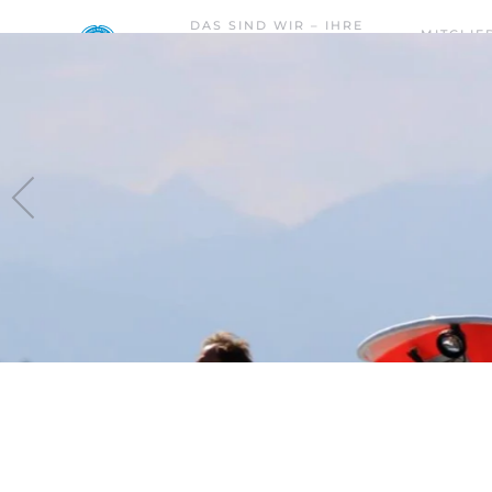
DAS SIND WIR – IHRE
MITGLIE
WASSERWACHT PRIEN –
Skip to main content
WERDEN
RIMSTING.