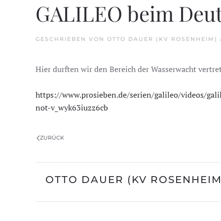
GALILEO beim Deut
GESCHRIEBEN VON
OTTO DAUER (KV ROSENHEIM)
Hier durften wir den Bereich der Wasserwacht vertre
https://www.prosieben.de/serien/galileo/videos/gal
not-v_wyk63iuzz6cb
ZURÜCK
OTTO DAUER (KV ROSENHEIM