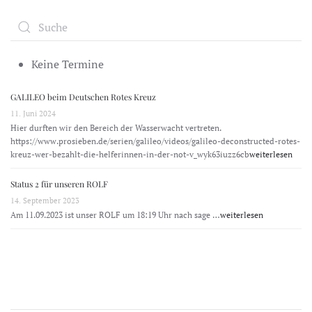
Keine Termine
GALILEO beim Deutschen Rotes Kreuz
11. Juni 2024
Hier durften wir den Bereich der Wasserwacht vertreten.
https://www.prosieben.de/serien/galileo/videos/galileo-deconstructed-rotes-
kreuz-wer-bezahlt-die-helferinnen-in-der-not-v_wyk63iuzz6cb
weiterlesen
Status 2 für unseren ROLF
14. September 2023
Am 11.09.2023 ist unser ROLF um 18:19 Uhr nach sage …
weiterlesen