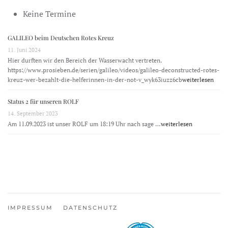
Keine Termine
GALILEO beim Deutschen Rotes Kreuz
11. Juni 2024
Hier durften wir den Bereich der Wasserwacht vertreten.
https://www.prosieben.de/serien/galileo/videos/galileo-deconstructed-rotes-
kreuz-wer-bezahlt-die-helferinnen-in-der-not-v_wyk63iuzz6cb
weiterlesen
Status 2 für unseren ROLF
14. September 2023
Am 11.09.2023 ist unser ROLF um 18:19 Uhr nach sage …
weiterlesen
IMPRESSUM
DATENSCHUTZ