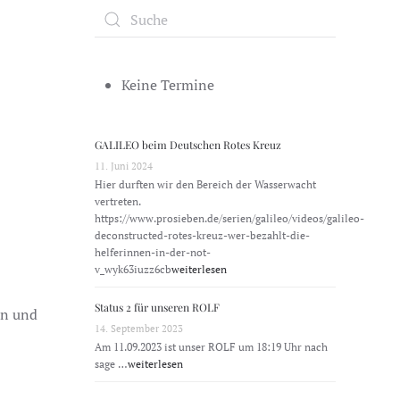
Keine Termine
GALILEO beim Deutschen Rotes Kreuz
11. Juni 2024
Hier durften wir den Bereich der Wasserwacht
vertreten.
https://www.prosieben.de/serien/galileo/videos/galileo-
deconstructed-rotes-kreuz-wer-bezahlt-die-
helferinnen-in-der-not-
v_wyk63iuzz6cb
weiterlesen
Status 2 für unseren ROLF
en und
14. September 2023
Am 11.09.2023 ist unser ROLF um 18:19 Uhr nach
sage …
weiterlesen