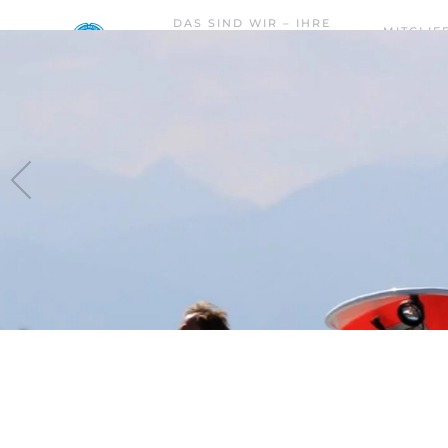
DAS SIND WIR – IHRE
MITGLIE
WASSERWACHT PRIEN –
Skip to main content
WERDEN
RIMSTING.