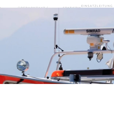
EINSATZLEITUNG
D
ÜBER
KONTAKT /
STATISTIK
TERMINE
WASSERRETTUNG
UNS
VORSTANDSCHAFT
2025
CHIEMSEE WEST
Wasserwacht Bayern