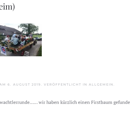
eim)
AM
6. AUGUST 2019
. VERÖFFENTLICHT IN
ALLGEMEIN
.
serwachtlerrunde…… wir haben kürzlich einen Firstbaum gefund