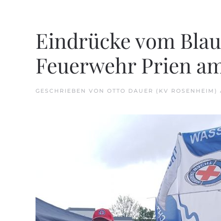
Eindrücke vom Blaul
Feuerwehr Prien am
GESCHRIEBEN VON
OTTO DAUER (KV ROSENHEIM)