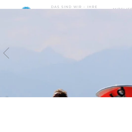
DAS SIND WIR – IHRE
MITGLIE
WASSERWACHT PRIEN –
Skip to main content
WERDEN
RIMSTING.