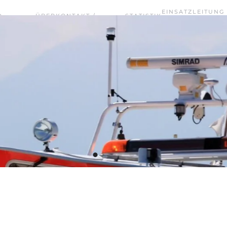
EINSATZLEITUNG
D
ÜBER
KONTAKT /
STATISTIK
TERMINE
WASSERRETTUNG
UNS
VORSTANDSCHAFT
2025
CHIEMSEE WEST
Wasserwacht Bayern