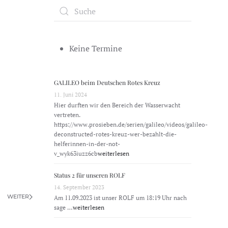
Keine Termine
GALILEO beim Deutschen Rotes Kreuz
11. Juni 2024
Hier durften wir den Bereich der Wasserwacht
vertreten.
https://www.prosieben.de/serien/galileo/videos/galileo-
deconstructed-rotes-kreuz-wer-bezahlt-die-
helferinnen-in-der-not-
v_wyk63iuzz6cb
weiterlesen
Status 2 für unseren ROLF
14. September 2023
WEITER
Am 11.09.2023 ist unser ROLF um 18:19 Uhr nach
sage …
weiterlesen